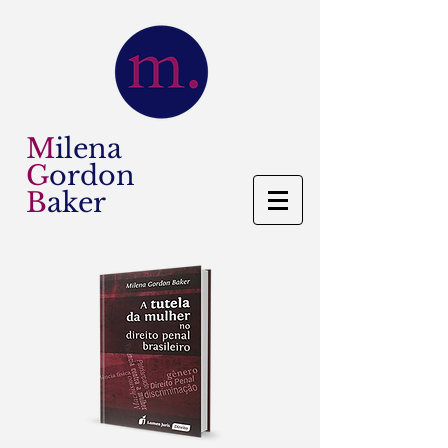
M
ilena
G
ordon
B
aker